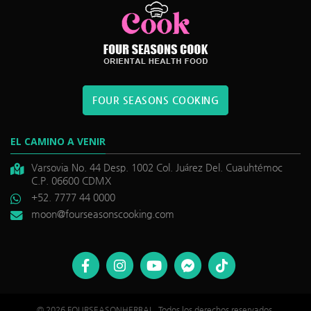
FOUR SEASONS COOKING
EL CAMINO A VENIR
Varsovia No. 44 Desp. 1002 Col. Juárez Del. Cuauhtémoc
C.P. 06600 CDMX
+52. 7777 44 0000
moon@fourseasonscooking.com
©
reytina
. Todos los derechos reservados.
© 2026 FOURSEASONHERBAL. Todos los derechos reservados.