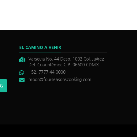
EL CAMINO A VENIR
Varsovia No. 44 Desp. 1002 Col. Juárez
Del. Cuauhtémoc C.P. 06600 CDMX
+52. 7777 44 0000
moon@fourseasonscooking.com
NG