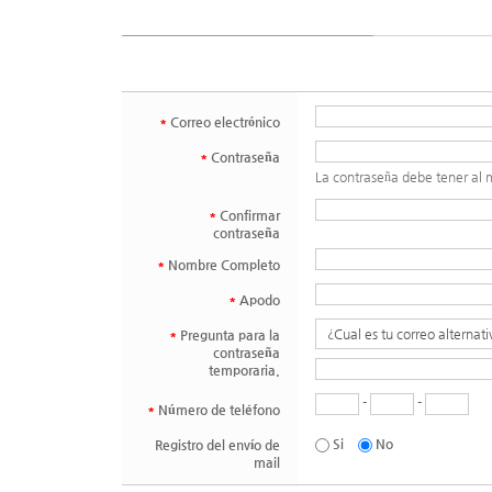
*
Correo electrónico
*
Contraseña
La contraseña debe tener al 
*
Confirmar
contraseña
*
Nombre Completo
*
Apodo
*
Pregunta para la
contraseña
temporaria.
-
-
*
Número de teléfono
Si
No
Registro del envío de
mail