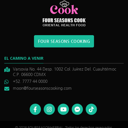
FOUR SEASONS COOKING
EL CAMINO A VENIR
Varsovia No. 44 Desp. 1002 Col. Juárez Del. Cuauhtémoc
C.P. 06600 CDMX
+52. 7777 44 0000
moon@fourseasonscooking.com
©
reytina
. Todos los derechos reservados.
© 2026 FOURSEASONHERBAL. Todos los derechos reservados.