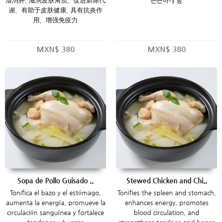
湿消肿, 滋润皮肤角质，促进新陈代
튼튼하게 함
谢，有助于皮肤健康, 具有抗炎作
用，增强免疫力
MXN$
380
MXN$
380
Sopa de Pollo Guisado ..
Stewed Chicken and Chi..
Tonifica el bazo y el estómago,
Tonifies the spleen and stomach,
aumenta la energía, promueve la
enhances energy, promotes
circulación sanguínea y fortalece
blood circulation, and