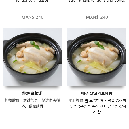
tendones y huesos
strengthens tendons and bones
MXN$
240
MXN$
240
炖鸡白菜汤
배추 닭고기보양탕
补益脾胃，增进气力，促进血液循
비위(脾胃)를 보익하여 기력을 증진하
环，强健筋骨
고, 혈액순환을 촉진하며, 근골을 강하
게 함