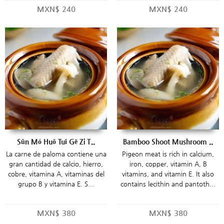
MXN$
240
MXN$
240
Sǔn Mó Huǒ Tuǐ Gē Zi T..
Bamboo Shoot Mushroom ..
La carne de paloma contiene una
Pigeon meat is rich in calcium,
gran cantidad de calcio, hierro,
iron, copper, vitamin A, B
cobre, vitamina A, vitaminas del
vitamins, and vitamin E. It also
grupo B y vitamina E. S...
contains lecithin and pantoth...
MXN$
380
MXN$
380