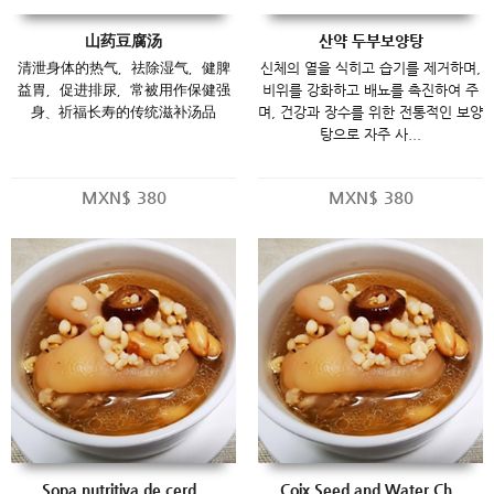
山药豆腐汤
산약 두부보양탕
清泄身体的热气，祛除湿气，健脾
신체의 열을 식히고 습기를 제거하며,
益胃，促进排尿，常被用作保健强
비위를 강화하고 배뇨를 촉진하여 주
身、祈福长寿的传统滋补汤品
며, 건강과 장수를 위한 전통적인 보양
탕으로 자주 사...
MXN$
380
MXN$
380
Sopa nutritiva de cerd..
Coix Seed and Water Ch..