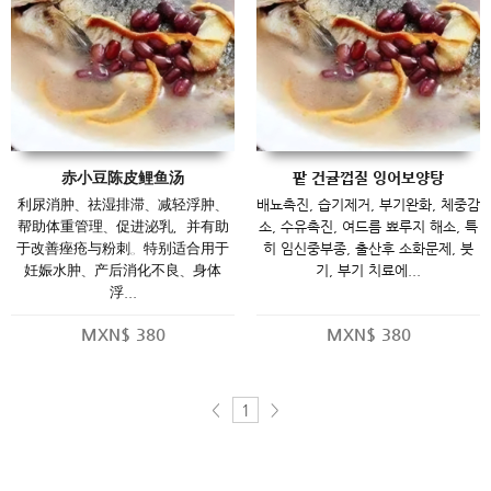
赤小豆陈皮鲤鱼汤
팥 건귤껍질 잉어보양탕
利尿消肿、祛湿排滞、减轻浮肿、
배뇨촉진, 습기제거, 부기완화, 체중감
帮助体重管理、促进泌乳，并有助
소, 수유촉진, 여드름 뾰루지 해소, 특
于改善痤疮与粉刺。特别适合用于
히 임신중부종, 출산후 소화문제, 붓
妊娠水肿、产后消化不良、身体
기, 부기 치료에...
浮...
MXN$
380
MXN$
380
<
>
1