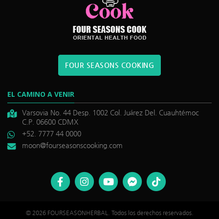
FOUR SEASONS COOKING
EL CAMINO A VENIR
Varsovia No. 44 Desp. 1002 Col. Juárez Del. Cuauhtémoc
C.P. 06600 CDMX
+52. 7777 44 0000
moon@fourseasonscooking.com
©
reytina
. Todos los derechos reservados.
© 2026 FOURSEASONHERBAL. Todos los derechos reservados.