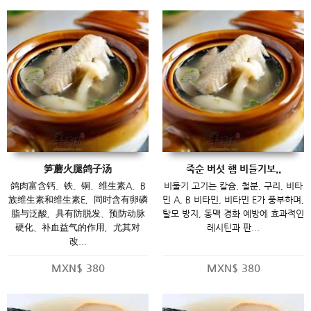
笋蘑火腿鸽子汤
죽순 버섯 햄 비둘기보..
鸽肉富含钙、铁、铜、维生素A、B
비둘기 고기는 칼슘, 철분, 구리, 비타
族维生素和维生素E，同时含有卵磷
민 A, B 비타민, 비타민 E가 풍부하며,
脂与泛酸，具有防脱发、预防动脉
탈모 방지, 동맥 경화 예방에 효과적인
硬化、补血益气的作用，尤其对
레시틴과 판...
改...
MXN$
380
MXN$
380