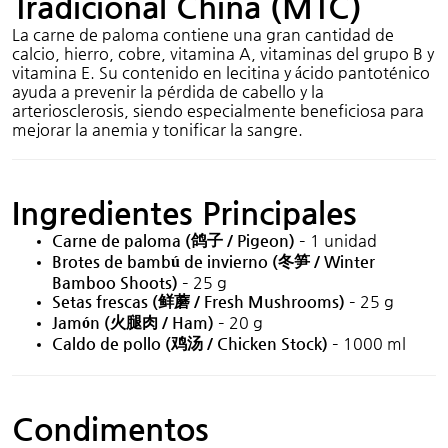
Tradicional China (MTC)
La carne de paloma contiene una gran cantidad de
calcio, hierro, cobre, vitamina A, vitaminas del grupo B y
vitamina E. Su contenido en lecitina y ácido pantoténico
ayuda a prevenir la pérdida de cabello y la
arteriosclerosis, siendo especialmente beneficiosa para
mejorar la anemia y tonificar la sangre.
Ingredientes Principales
Carne de paloma (
子
/ Pigeon)
– 1 unidad
鸽
Brotes de bambú de invierno (
冬
/ Winter
笋
Bamboo Shoots)
– 25 g
Setas frescas (
/ Fresh Mushrooms)
– 25 g
鲜蘑
Jamón (
火腿肉
/ Ham)
– 20 g
Caldo de pollo (
/ Chicken Stock)
– 1000 ml
鸡汤
Condimentos