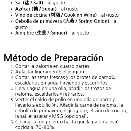
Sal (
/ Salt)
– al gusto
盐
Azúcar (
糖
/ Sugar)
– al gusto
Vino de cocina (
料酒
/ Cooking Wine)
– al gusto
Cebolla de primavera (
大葱
/ Spring Onion)
– al
gusto
Jengibre (
生姜
/ Ginger)
– al gusto
Método de Preparación
Cortar la paloma en cuatro partes.
Aplastar ligeramente el jengibre.
Cortar las setas frescas y los brotes de bambú;
escaldarlos en agua hirviendo y escurrirlos.
Hervir agua en una olla, añadir los trozos de
paloma, escaldarlos y retirarlos.
Verter el caldo de pollo en una olla de barro y
llevarlo a ebullición. Añadir la carne de paloma, la
cebolla de primavera, el jengibre, el vino de cocina,
la sal, el azúcar y MSG (opcional).
Cocinar a fuego lento hasta que la paloma esté
cocida al 70–80%.