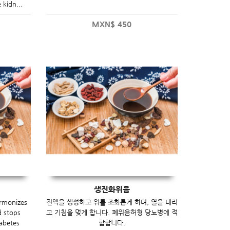
 kidn...
MXN$
450
생진화위음
armonizes
진액을 생성하고 위를 조화롭게 하며, 열을 내리
d stops
고 기침을 멎게 합니다. 폐위음허형 당뇨병에 적
iabetes
합합니다.