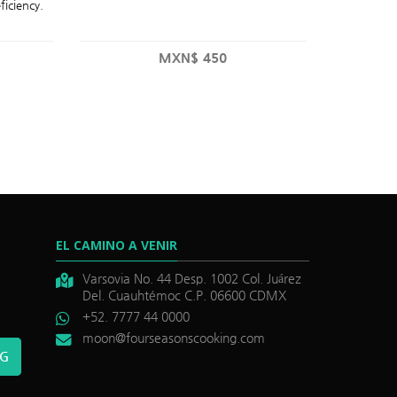
iciency.
MXN$
450
EL CAMINO A VENIR
Varsovia No. 44 Desp. 1002 Col. Juárez
Del. Cuauhtémoc C.P. 06600 CDMX
+52. 7777 44 0000
moon@fourseasonscooking.com
NG