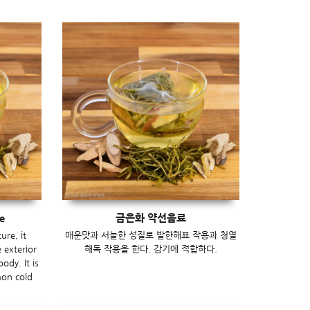
e
금은화 약선음료
ure, it
매운맛과 서늘한 성질로 발한해표 작용과 청열
 exterior
해독 작용을 한다. 감기에 적합하다.
ody. It is
mon cold