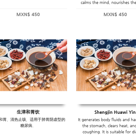
calms the mind, nourishes the
MXN$
450
MXN$
450
生津和胃饮
Shengjin Huawi Yin
和胃、清热止咳，适用于肺胃阴虚型的
It generates body fluids and h
糖尿病。
the stomach, clears heat, an
coughing. It is suitable for d