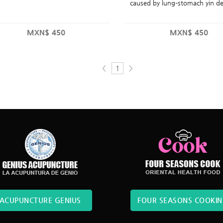
caused by lung–stomach yin def
MXN$
450
MXN$
450
<
>
1
ACUPUNCTURE GENIUS
FOUR SEASONS COOKI