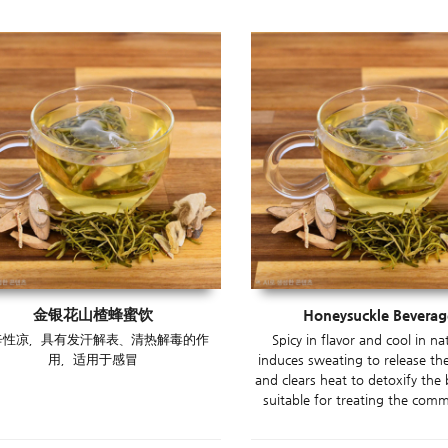
金银花山楂蜂蜜饮
Honeysuckle Beverag
辛性凉，具有发汗解表、清热解毒的作
Spicy in flavor and cool in nat
用，适用于感冒
induces sweating to release the
and clears heat to detoxify the b
suitable for treating the com