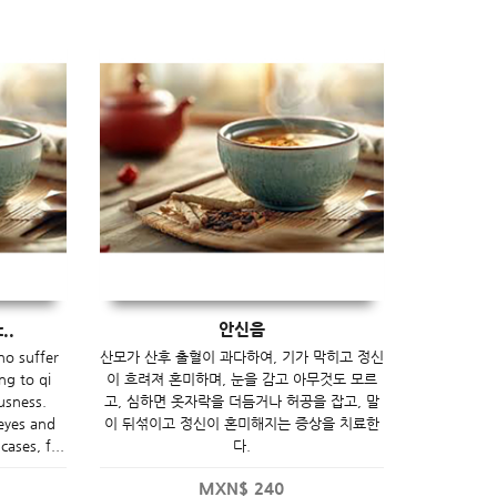
..
안신음
ho suffer
산모가 산후 출혈이 과다하여, 기가 막히고 정신
ng to qi
이 흐려져 혼미하며, 눈을 감고 아무것도 모르
usness.
고, 심하면 옷자락을 더듬거나 허공을 잡고, 말
eyes and
이 뒤섞이고 정신이 혼미해지는 증상을 치료한
ases, f...
다.
MXN$
240