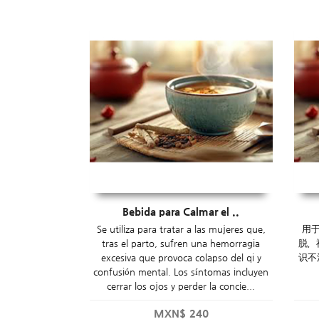
Bebida para Calmar el ..
Se utiliza para tratar a las mujeres que,
用
tras el parto, sufren una hemorragia
脱，
excesiva que provoca colapso del qi y
识不
confusión mental. Los síntomas incluyen
cerrar los ojos y perder la concie...
MXN$
240