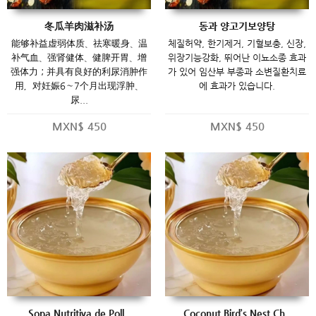
冬瓜羊肉滋补汤
동과 양고기보양탕
能够补益虚弱体质、祛寒暖身、温
체질허약, 한기제거, 기혈보충, 신장,
补气血、强肾健体、健脾开胃、增
위장기능강화, 뛰어난 이뇨소종 효과
强体力；并具有良好的利尿消肿作
가 있어 임산부 부종과 소변질환치료
用，对妊娠6～7个月出现浮肿、
에 효과가 있습니다.
尿...
MXN$
450
MXN$
450
Sopa Nutritiva de Poll..
Coconut Bird’s Nest Ch..