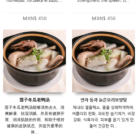
humedad, fortalece el bazo,...
strengthens the spleen, st...
MXN$
450
MXN$
450
莲子冬瓜老鸭汤
연자 동과 늙은오리보양탕
莲子冬瓜老鸭汤能够清热去火、清
체내의 열을해소, 몸을 상쾌하게하며,
爽解暑、祛湿消腻，并具有健脾开
여름더위 완화, 과도한 습기제거, 비장
胃、润泽肌肤的作用，有助于维持
강화, 식욕자극, 피부를 윤기 있게 만
健康的皮肤状态，并提升夏季的
들어 건강한 피...
体...