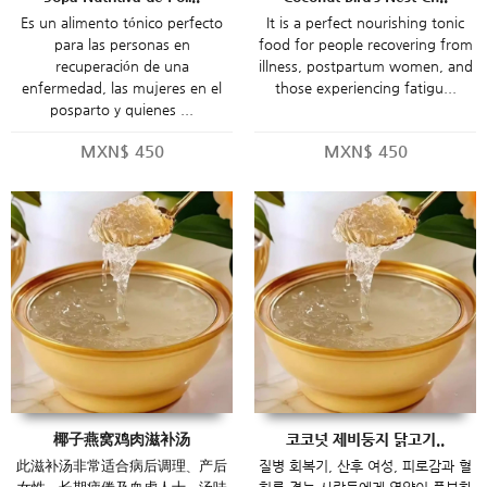
Es un alimento tónico perfecto
It is a perfect nourishing tonic
para las personas en
food for people recovering from
recuperación de una
illness, postpartum women, and
enfermedad, las mujeres en el
those experiencing fatigu...
posparto y quienes ...
MXN$
450
MXN$
450
椰子燕窝鸡肉滋补汤
코코넛 제비둥지 닭고기..
此滋补汤非常适合病后调理、产后
질병 회복기, 산후 여성, 피로감과 혈