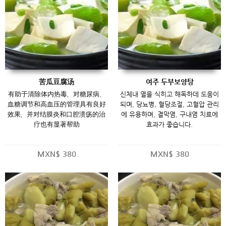
苦瓜豆腐汤
여주 두부보양탕
有助于清除体内热毒，对糖尿病、
신체내 열을 식히고 해독하데 도움이
血糖调节和高血压的管理具有良好
되며, 당뇨병, 혈당조절, 고혈압 관리
效果，并对结膜炎和口腔溃疡的治
에 유용하며, 결막염, 구내염 치료에
疗也有显著帮助
효과가 좋습니다.
MXN$
380
MXN$
380