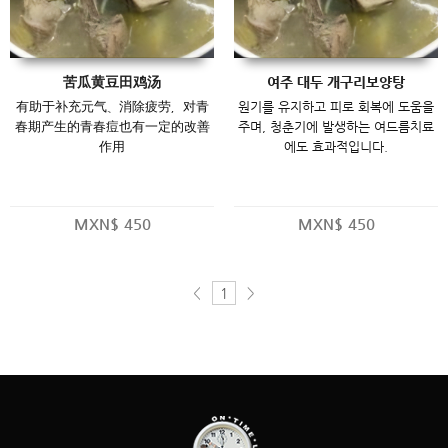
苦瓜黄豆田鸡汤
여주 대두 개구리보양탕
有助于补充元气、消除疲劳，对青
원기를 유지하고 피로 회복에 도움을
春期产生的青春痘也有一定的改善
주며, 청춘기에 발생하는 여드름치료
作用
에도 효과적입니다.
MXN$
450
MXN$
450
<
>
1