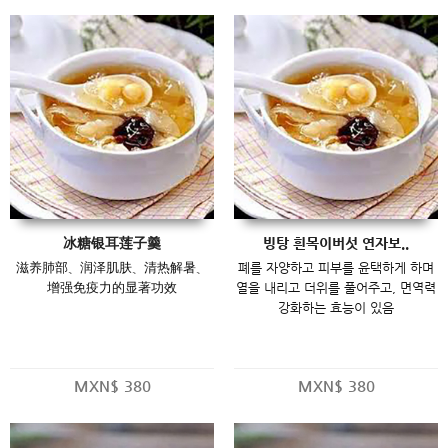
冰糖银耳莲子羹
빙탕 흰목이버섯 연자보..
滋养肺部、润泽肌肤、清热解暑、
폐를 자양하고 피부를 윤택하게 하며
增强免疫力的显著功效
열을 내리고 더위를 풀어주고, 면역력
강화하는 효능이 있음
MXN$
380
MXN$
380