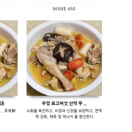
MXN$
450
汤
우엉 표고버섯 산약 무 ..
力，具有解
소화을 촉진하고, 비장과 신장을 보양하고, 면역
력 강화, 해독 및 에너지 을 증진한다