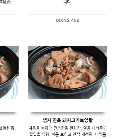
其适合。
니다.
MXN$
450
생지 연옥 돼지고기보양탕
健脾和胃、
자음을 보하고 건조함을 완화함, 열을 내려주고
혈열을 식힘, 피를 보하고 안색 개선함, 비위를