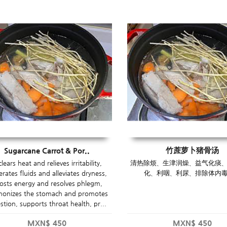
Sugarcane Carrot & Por..
竹蔗萝卜猪骨汤
 clears heat and relieves irritability,
清热除烦、生津润燥、益气化痰
rates fluids and alleviates dryness,
化、利咽、利尿、排除体内
osts energy and resolves phlegm,
monizes the stomach and promotes
stion, supports throat health, pr...
MXN$
450
MXN$
450