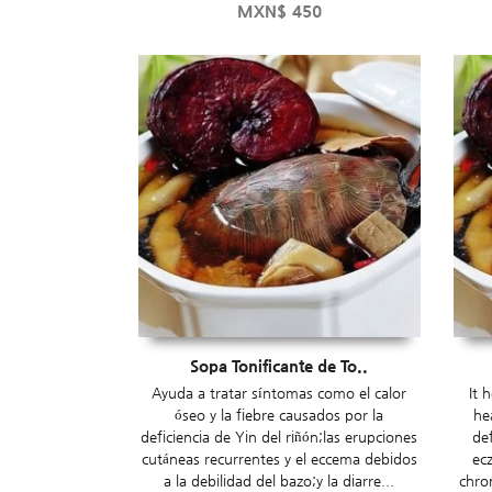
MXN$
450
Sopa Tonificante de To..
Ayuda a tratar síntomas como el calor
It 
óseo y la fiebre causados por la
he
deficiencia de Yin del riñón;las erupciones
de
cutáneas recurrentes y el eccema debidos
ec
a la debilidad del bazo;y la diarre...
chron