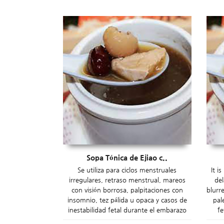
Sopa Tónica de Ejiao c..
Se utiliza para ciclos menstruales
It i
irregulares, retraso menstrual, mareos
del
con visión borrosa, palpitaciones con
blurr
insomnio, tez pálida u opaca y casos de
pal
inestabilidad fetal durante el embarazo
f