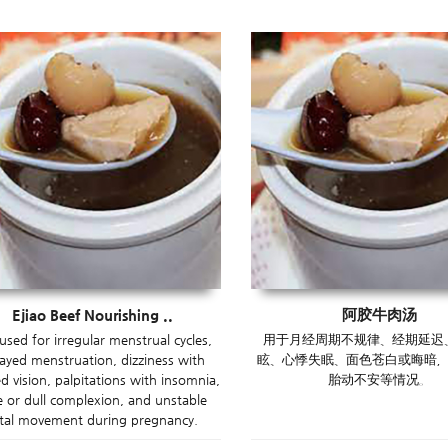
Ejiao Beef Nourishing ..
阿胶牛肉汤
s used for irregular menstrual cycles,
用于月经周期不规律、经期延迟
ayed menstruation, dizziness with
眩、心悸失眠、面色苍白或晦暗
ed vision, palpitations with insomnia,
胎动不安等情况。
e or dull complexion, and unstable
etal movement during pregnancy.