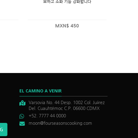
보하고 소화 기능 강화합니다
MXN$
450
EL CAMINO A VENIR
Varsovia No. 44 Desp. 1002 Col. Juárez
Del. Cuauhtémoc C.P. 06600 CDMX
+52. 7777 44 0000
moon@fourseasonscooking.com
NG