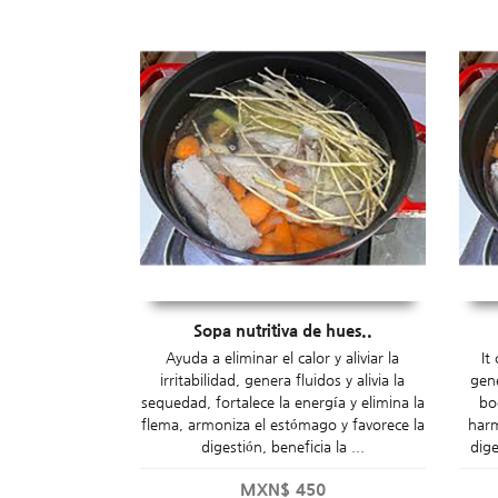
Sopa nutritiva de hues..
Ayuda a eliminar el calor y aliviar la
It
irritabilidad, genera fluidos y alivia la
gene
sequedad, fortalece la energía y elimina la
bo
flema, armoniza el estómago y favorece la
har
digestión, beneficia la ...
dige
MXN$
450