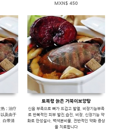
MXN$
450
토복령 늙은 거북이보양탕
发热；治疗
신음 부족으로 뼈가 뜨겁고 발열, 비장기능부족
；以及由于
로 반복적인 피부 발진,습진, 비장, 신장기능 약
、白带清
화로 만성설사, 백색분비물, 전반적인 약화 증상
을 치료합니다