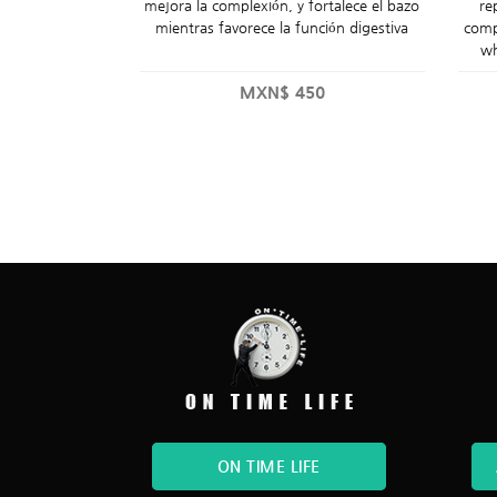
mejora la complexión, y fortalece el bazo
re
mientras favorece la función digestiva
comp
wh
MXN$
450
ON TIME LIFE