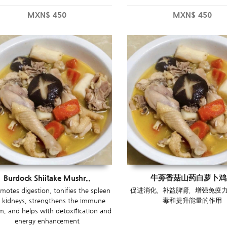
a...
MXN$
450
MXN$
450
Burdock Shiitake Mushr..
牛蒡香菇山药白萝卜鸡
omotes digestion, tonifies the spleen
促进消化，补益脾肾，增强免疫
 kidneys, strengthens the immune
毒和提升能量的作用
m, and helps with detoxification and
energy enhancement