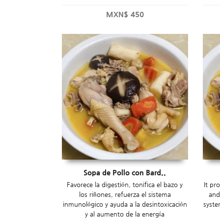
MXN$
450
Sopa de Pollo con Bard..
Favorece la digestión, tonifica el bazo y
It pr
los riñones, refuerza el sistema
and
inmunológico y ayuda a la desintoxicación
syste
y al aumento de la energía